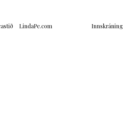
astið
LindaPe.com
Innskráning