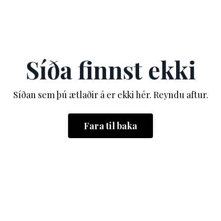
Síða finnst ekki
Síðan sem þú ætlaðir á er ekki hér. Reyndu aftur.
Fara til baka