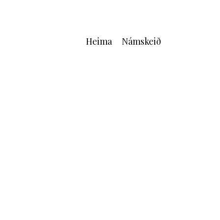
Heima
Námskeið