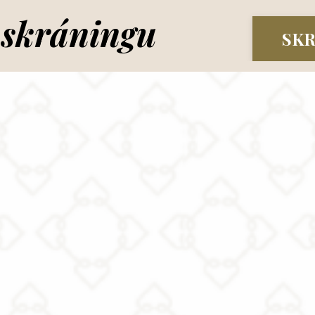
 skráningu
SKR