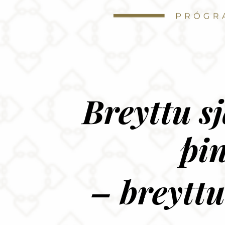
Breyttu s
þi
– breyttu