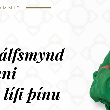
jálfsmynd
nni
 lífi þínu