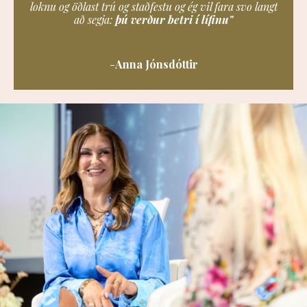
loknu og öðlast trú og staðfestu og ég vil fara svo langt
að segja:
þú verður betri í lífinu
"
-
Anna Jónsdóttir