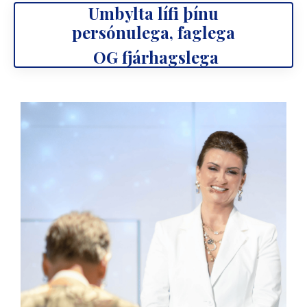
Umbylta lífi þínu
persónulega,
faglega
OG fjárhagslega