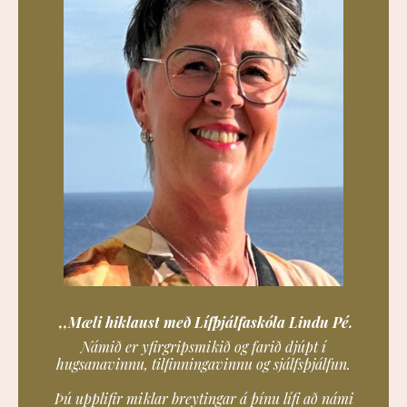
,,Mæli hiklaust með Lífþjálfaskóla Lindu Pé.
Námið er yfirgripsmikið og farið djúpt í
hugsanavinnu, tilfinningavinnu og sjálfsþjálfun.
Þú upplifir miklar breytingar á þínu lífi að námi