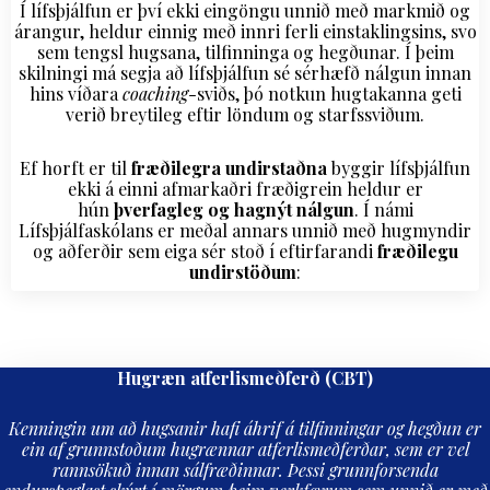
Í lífsþjálfun er því ekki eingöngu unnið með markmið og
árangur, heldur einnig með innri ferli einstaklingsins, svo
sem tengsl hugsana, tilfinninga og hegðunar. Í þeim
skilningi má segja að lífsþjálfun sé sérhæfð nálgun innan
hins víðara
coaching
-sviðs, þó notkun hugtakanna geti
verið breytileg eftir löndum og starfssviðum.
Ef horft er til
fræðilegra undirstaðna
byggir lífsþjálfun
ekki á einni afmarkaðri fræðigrein heldur er
hún
þverfagleg og hagnýt nálgun
. Í námi
Lífsþjálfaskólans er meðal annars unnið með hugmyndir
og aðferðir sem eiga sér stoð í eftirfarandi
fræðilegu
undirstöðum
:
Hugræn atferlismeðferð (CBT)
Kenningin um að hugsanir hafi áhrif á tilfinningar og hegðun er
ein af grunnstoðum hugrænnar atferlismeðferðar, sem er vel
rannsökuð innan sálfræðinnar. Þessi grunnforsenda