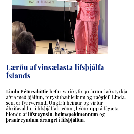
Lærðu af vinsælasta lífsþjálfa
Íslands
Linda Pétursdóttir
hefur varið yfir 30 árum í að styrkja
aðra með þjálfun, forystuhæfileikum og ráðgjöf. Linda,
sem er fyrrverandi Ungfrú heimur og virtur
áhrifavaldur í lífsþjálfafræðum, býður upp á fágæta
blöndu af
lífsreynslu, heimspekimenntun
og
þrautreyndum árangri í lífsþjálfun
.