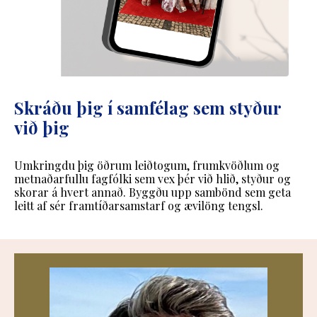
Skráðu þig í samfélag sem styður
við þig
Umkringdu þig öðrum leiðtogum, frumkvöðlum og
metnaðarfullu fagfólki sem vex þér við hlið, styður og
skorar á hvert annað. Byggðu upp sambönd sem geta
leitt af sér framtíðarsamstarf og ævilöng tengsl.