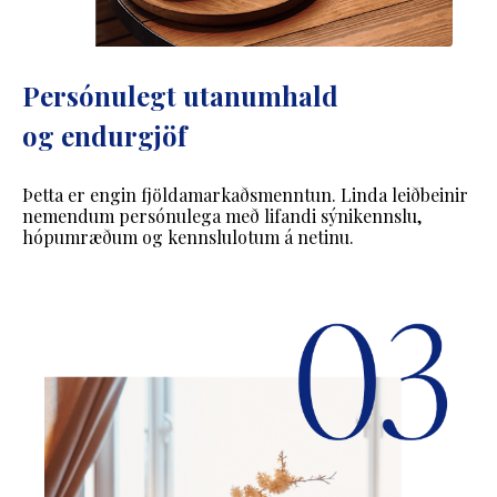
Persónulegt utanumhald
og endurgjöf
Þetta er engin fjöldamarkaðsmenntun. Linda leiðbeinir
nemendum persónulega með lifandi sýnikennslu,
hópumræðum og kennslulotum á netinu.