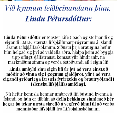
Við kynnum leiðbeinandann þinn,
Lindu Pétursdóttur:
Linda Pétursdóttir
er Master Life Coach og stofnandi og
eigandi LMLP, stærsta lífsþjálfunarprógramms á Íslandi
ásamt Lífsþjálfaskólanum. Síðustu þrjá áratugina hefur
hún helgað sig því að valdefla aðra, hjálpa þeim að byggja
upp öflugt sjálfstraust, komast yfir hindranir, ná
markmiðum sínum og verða óstöðvandi afl í eigin lífi.
Linda umbylti sínu eigin lífi úr því að vera einstæð
móðir að vinna sig í gegnum gjaldþrot, yfir í að vera
eigandi gríðarlega farsæls fyrirtækis og brautryðjandi í
íslensku lífsþjálfasamfélagi.
Nú hefur kennsla hennar umbreytt lífi þúsund kvenna á
Íslandi og hún er tilbúin að
deila þekkingu sinni með þér
þegar þú tekur næsta skrefið á vegferð þinni til að verða
menntaður lífsþjálfi
frá Lífsþjálfaskólanum.