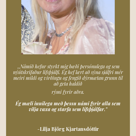
,,Námið hefur styrkt mig bæði persónulega og sem
nýútskrifaður lífsþjálfi. Ég hef lært að sýna sjálfri mér
meiri mildi og virðingu og fengið dýrmætan grunn til
að geta haldið
rými fyrir aðra.
Ég mæli innilega með þessu námi fyrir alla sem
vilja vaxa og
starfa sem lífsþjálfar."
-
Lilja Björg Kjartansdóttir