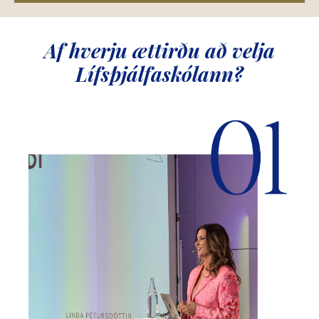
Af hverju ættirðu að velja
Lífsþjálfaskólann?