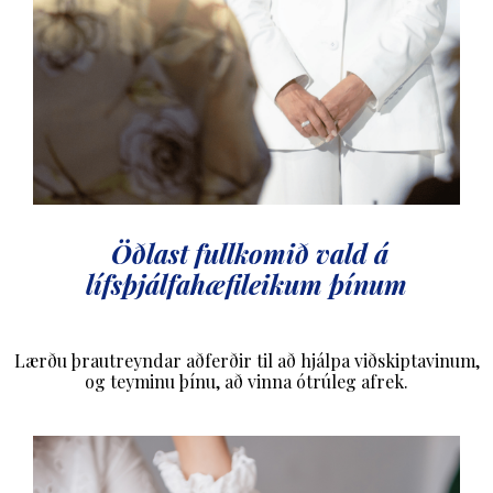
Öðlast fullkomið vald á
lífsþjálfahæfileikum þínum
Lærðu þrautreyndar aðferðir til að hjálpa viðskiptavinum,
og teyminu þínu, að vinna
ótrúleg afrek.