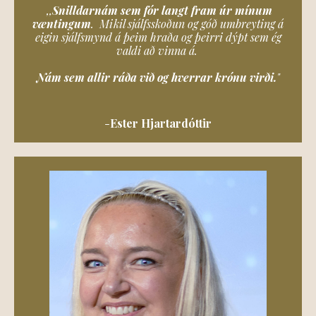
,,
Snilldarnám sem fór langt fram úr mínum
væntingum
. Mikil sjálfsskoðun og góð umbreyting á
eigin sjálfsmynd á þeim hraða og þeirri dýpt sem ég
valdi að vinna á.
Nám sem allir ráða við og hverrar krónu virði.
"
-
Ester Hjartardóttir