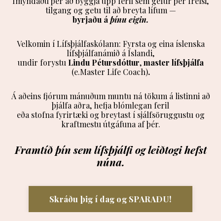
Ímyndaðu þér að byggja upp feril sem gefur þér frelsi,
tilgang og getu til að breyta lífum —
byrjaðu á
þínu eigin.
Velkomin í Lífsþjálfaskólann: Fyrsta og eina íslenska
lífsþjálfanámið á Íslandi,
undir forystu
Lindu Pétursdóttur
,
master lífsþjálfa
(e.
Master Life Coach)
.
Á aðeins fjórum mánuðum muntu ná tökum á listinni að
þjálfa aðra, hefja blómlegan feril
eða stofna fyrirtæki og breytast í sjálfsöruggustu og
kraftmestu útgáfuna af þér.
Framtíð þín sem lífsþjálfi og leiðtogi hefst
núna.
Skráðu þig í dag og SPARAÐU!