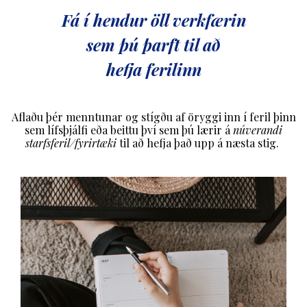
Fá í hendur öll verkfærin
sem þú þarft til að
hefja ferilinn
Aflaðu þér menntunar og stígðu af öryggi inn í feril þinn
sem lífsþjálfi eða beittu því sem þú lærir á
núverandi
starfsferil/fyrirtæki
til að hefja það upp á næsta stig.