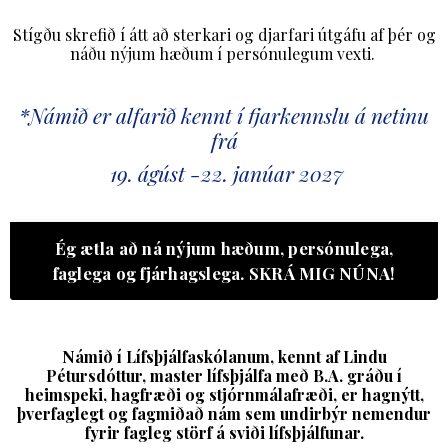
Stígðu skrefið í átt að sterkari og djarfari útgáfu af þér og
náðu nýjum hæðum
í persónulegum vexti.
*Námið er alfarið kennt í fjarkennslu á netinu
frá
19. ágúst -22
. janúar 2027
Ég ætla að ná nýjum hæðum, persónulega,
faglega og fjárhagslega. SKRÁ MIG NÚNA!
Námið í Lífsþjálfaskólanum, kennt af Lindu
Pétursdóttur, master lífsþjálfa með B.A. gráðu í
heimspeki, hagfræði og stjórnmálafræði, er hagnýtt,
þverfaglegt og fagmiðað nám sem undirbýr nemendur
fyrir fagleg störf á sviði lífsþjálfunar.