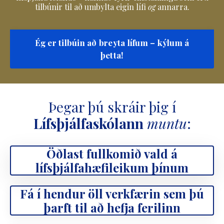
tilbúnir til að umbylta eigin lífi
og
annarra.
Ég er tilbúin að breyta lífum – kýlum á
þetta!
Þegar þú skráir þig í
Lífsþjálfaskólann
muntu
:
Öðlast fullkomið vald á
lífsþjálfahæfileikum þínum
Fá í hendur öll verkfærin sem þú
þarft til að hefja ferilinn