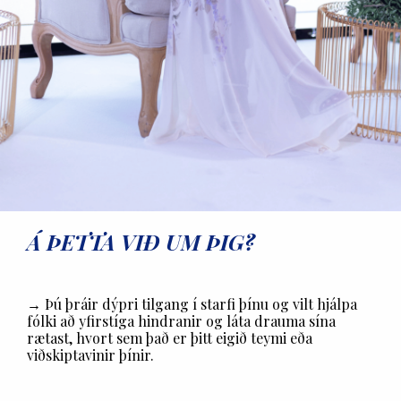
Á ÞETTA VIÐ UM ÞIG?
→ Þú þráir dýpri tilgang í starfi þínu og vilt hjálpa
fólki að yfirstíga hindranir og láta drauma sína
rætast, hvort sem það er þitt eigið teymi eða
viðskiptavinir þínir.