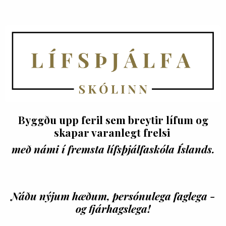
Byggðu upp feril sem breytir lífum og
skapar varanlegt frelsi
með námi í fremsta lífsþjálfaskóla Íslands.
Náðu nýjum hæðum, persónulega faglega -
og fjárhagslega!