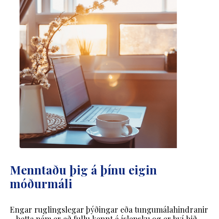
Menntaðu þig á þínu eigin
móðurmáli
Engar ruglingslegar þýðingar eða tungumálahindranir
– þetta nám er að fullu kennt á íslensku og er því hið