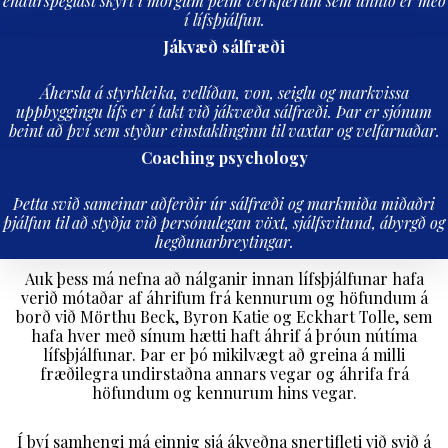
endurspeglast skýrt í mörgum þeim verkfærum sem unnið er með
í lífsþjálfun.
Jákvæð sálfræði
Áhersla á styrkleika, vellíðan, von, seiglu og markvissa
uppbyggingu lífs er í takt við jákvæða sálfræði. Þar er sjónum
beint að því sem styður einstaklinginn til vaxtar og velfarnaðar.
Coaching psychology
Þetta svið sameinar aðferðir úr sálfræði og markmiða miðaðri
þjálfun til að styðja við persónulegan vöxt, sjálfsvitund, ábyrgð og
hegðunarbreytingar.
Auk þess má nefna að nálganir innan lífsþjálfunar hafa
verið mótaðar af áhrifum frá kennurum og höfundum á
borð við Mörthu Beck, Byron Katie og Eckhart Tolle, sem
hafa hver með sínum hætti haft áhrif á þróun nútíma
lífsþjálfunar. Þar er þó mikilvægt að greina á milli
fræðilegra undirstaðna annars vegar og áhrifa frá
höfundum og kennurum hins vegar.
Í því samhengi má einnig sjá ákveðna snertifleti við svið á