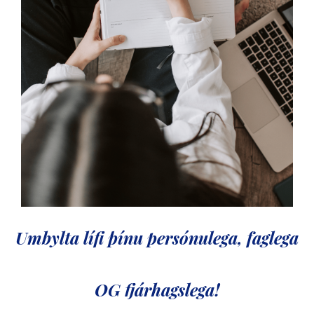
Umbylta lífi þínu
persónulega, faglega
OG fjárhagslega!