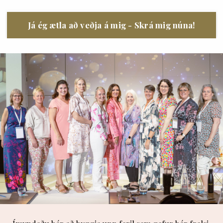
Já ég ætla að veðja á mig - Skrá mig núna!