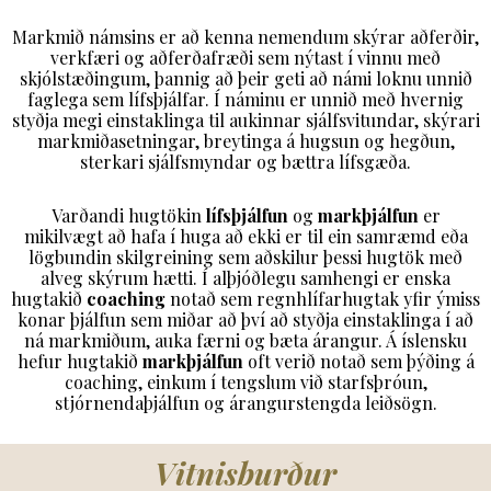
Markmið námsins er að kenna nemendum skýrar aðferðir,
verkfæri og aðferðafræði sem nýtast í vinnu með
skjólstæðingum, þannig að þeir geti að námi loknu unnið
faglega sem lífsþjálfar. Í náminu er unnið með hvernig
styðja megi einstaklinga til aukinnar sjálfsvitundar, skýrari
markmiðasetningar, breytinga á hugsun og hegðun,
sterkari sjálfsmyndar og bættra lífsgæða.
Varðandi hugtökin
lífsþjálfun
og
markþjálfun
er
mikilvægt að hafa í huga að ekki er til ein samræmd eða
lögbundin skilgreining sem aðskilur þessi hugtök með
alveg skýrum hætti. Í alþjóðlegu samhengi er enska
hugtakið
coaching
notað sem regnhlífarhugtak yfir ýmiss
konar þjálfun sem miðar að því að styðja einstaklinga í að
ná markmiðum, auka færni og bæta árangur. Á íslensku
hefur hugtakið
markþjálfun
oft verið notað sem þýðing á
coaching, einkum í tengslum við starfsþróun,
stjórnendaþjálfun og árangurstengda leiðsögn.
Vitnisburður