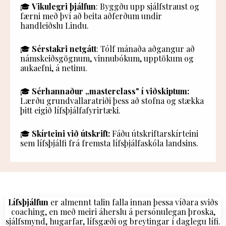
🎓
Vikulegri þjálfun
: Byggðu upp sjálfstraust og
færni með því að beita aðferðum undir
handleiðslu Lindu.
🎓
Sérstakri netgátt
: Tólf mánaða aðgangur að
námskeiðsgögnum, vinnubókum, upptökum og
aukaefni, á netinu.
🎓
Sérhannaður „masterclass" í viðskiptum:
Lærðu grundvallaratriði þess að stofna og stækka
þitt eigið lífsþjálfafyrirtæki.
🎓
Skírteini
við útskrift:
Fáðu útskriftarskírteini
sem lífsþjálfi frá fremsta lífsþjálfaskóla landsins.
Lífsþjálfun
er almennt talin falla innan þessa víðara sviðs
coaching, en með meiri áherslu á persónulegan þroska,
sjálfsmynd, hugarfar, lífsgæði og breytingar í daglegu lífi.