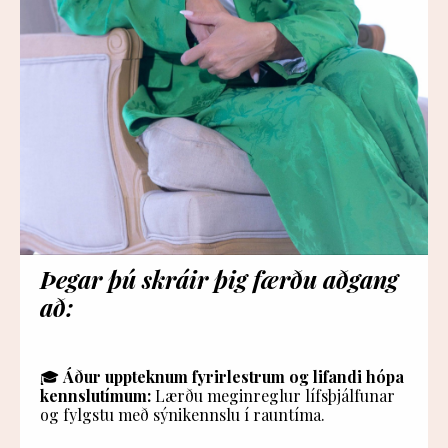
Þegar þú skráir þig færðu aðgang
að:
🎓
Áður uppteknum fyrirlestrum og lifandi hópa
kennslutímum:
Lærðu meginreglur lífsþjálfunar
og fylgstu með sýnikennslu í rauntíma.