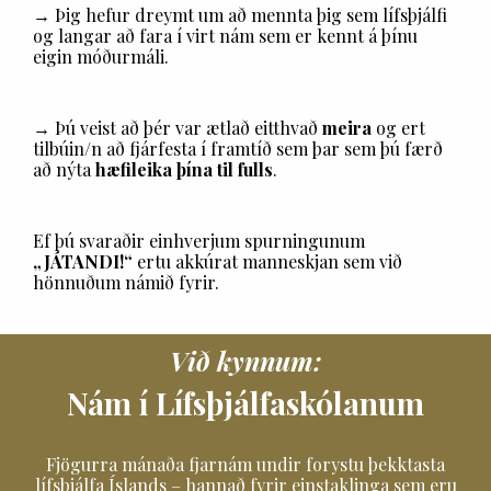
→ Þig hefur dreymt um að mennta þig sem lífsþjálfi
og langar að fara í virt nám sem er kennt á þínu
eigin móðurmáli.
→ Þú veist að þér var ætlað eitthvað
meira
og ert
tilbúin/n að fjárfesta í framtíð sem þar sem þú færð
að nýta
hæfileika þína til fulls
.
Ef þú svaraðir einhverjum spurningunum
„JÁTANDI!“
ertu akkúrat manneskjan sem við
hönnuðum námið fyrir.
Við kynnum:
Nám í Lífsþjálfaskólanum
Fjögurra mánaða fjarnám undir forystu þekktasta
lífsþjálfa Íslands – hannað fyrir einstaklinga sem eru